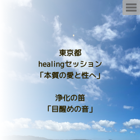
T
o
g
g
l
e
n
a
v
i
東京都
g
a
healingセッション
t
i
o
「本質の愛と性へ」
n
浄化の笛
「目醒めの音」