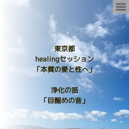
T
o
g
g
l
e
n
a
v
i
東京都
g
a
healingセッション
t
i
o
「本質の愛と性へ」
n
浄化の笛
「目醒めの音」